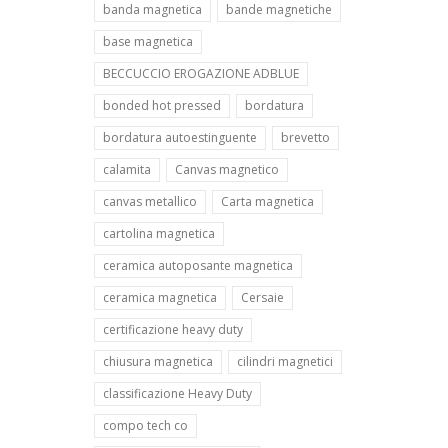
banda magnetica
bande magnetiche
base magnetica
BECCUCCIO EROGAZIONE ADBLUE
bonded hot pressed
bordatura
bordatura autoestinguente
brevetto
calamita
Canvas magnetico
canvas metallico
Carta magnetica
cartolina magnetica
ceramica autoposante magnetica
ceramica magnetica
Cersaie
certificazione heavy duty
chiusura magnetica
cilindri magnetici
classificazione Heavy Duty
compo tech co