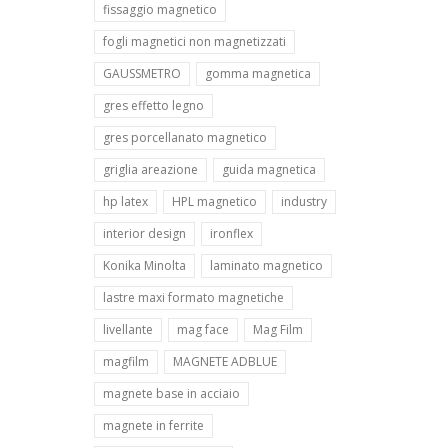
fissaggio magnetico
fogli magnetici non magnetizzati
GAUSSMETRO
gomma magnetica
gres effetto legno
gres porcellanato magnetico
griglia areazione
guida magnetica
hp latex
HPL magnetico
industry
interior design
ironflex
Konika Minolta
laminato magnetico
lastre maxi formato magnetiche
livellante
mag face
Mag Film
magfilm
MAGNETE ADBLUE
magnete base in acciaio
magnete in ferrite