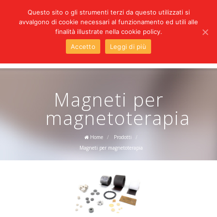
Questo sito o gli strumenti terzi da questo utilizzati si
avvalgono di cookie necessari al funzionamento ed utili alle
LINGUE
finalità illustrate nella cookie policy.
Accetto
Leggi di più
Magneti per
magnetoterapia
Home
/
Prodotti
/
Magneti per magnetoterapia