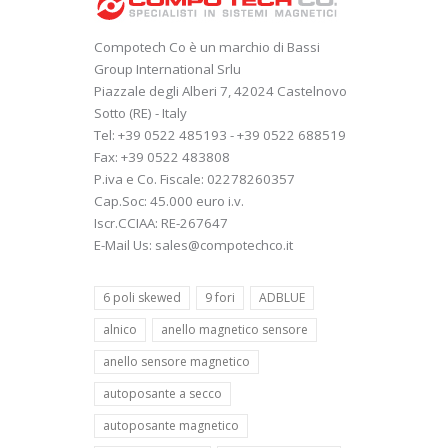
Compotech Co è un marchio di Bassi
Group International Srlu
Piazzale degli Alberi 7, 42024 Castelnovo
Sotto (RE) - Italy
Tel: +39 0522 485193 - +39 0522 688519
Fax: +39 0522 483808
P.iva e Co. Fiscale: 02278260357
Cap.Soc: 45.000 euro i.v.
Iscr.CCIAA: RE-267647
E-Mail Us: sales@compotechco.it
6 poli skewed
9 fori
ADBLUE
alnico
anello magnetico sensore
anello sensore magnetico
autoposante a secco
autoposante magnetico