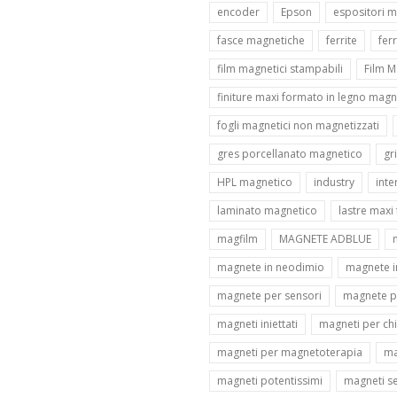
encoder
Epson
espositori m
fasce magnetiche
ferrite
fer
film magnetici stampabili
Film M
finiture maxi formato in legno magn
fogli magnetici non magnetizzati
gres porcellanato magnetico
gr
HPL magnetico
industry
inte
laminato magnetico
lastre max
magfilm
MAGNETE ADBLUE
magnete in neodimio
magnete i
magnete per sensori
magnete pla
magneti iniettati
magneti per ch
magneti per magnetoterapia
ma
magneti potentissimi
magneti se