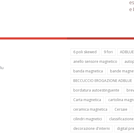
es
e 
6 poli skewed
9 fori
ADBLUE
anello sensore magnetico
autop
lu
banda magnetica
bande magnet
BECCUCCIO EROGAZIONE ADBLUE
bordatura autoestinguente
brev
Carta magnetica
cartolina magn
ceramica magnetica
Cersaie
cilindri magnetici
classificazion
decorazione d'interni
digital pr