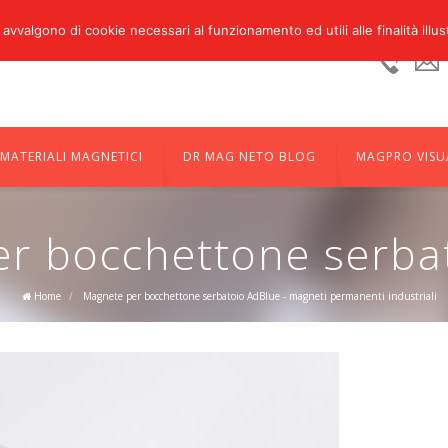
 avvalgono di cookie necessari al funzionamento ed utili alle finalità illus
Ufficio
+39
05224
MATERIALI MAGNETICI
DR MAG NETO BLOG
MAGPRO VISU
r bocchettone serba
Home
/
Magnete per bocchettone serbatoio AdBlue - magneti permanenti industriali