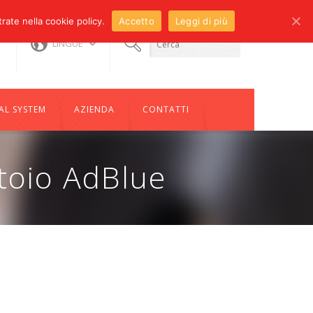
trate nella cookie policy.
Accetto
Leggi di più
:
sales@compotechco.it
LINGUE
85193
AL SYSTEM
AZIENDA
CONTATTI
toio AdBlue