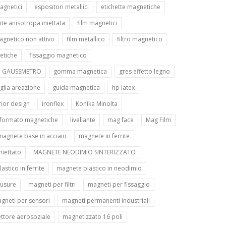
agnetici
espositori metallici
etichette magnetiche
rite anisotropa iniettata
film magnetici
agnetico non attivo
film metallico
filtro magnetico
etiche
fissaggio magnetico
GAUSSMETRO
gomma magnetica
gres effetto legno
iglia areazione
guida magnetica
hp latex
rior design
ironflex
Konika Minolta
i formato magnetiche
livellante
mag face
Mag Film
magnete base in acciaio
magnete in ferrite
niettato
MAGNETE NEODIMIO SINTERIZZATO
stico in ferrite
magnete plastico in neodimio
iusure
magneti per filtri
magneti per fissaggio
gneti per sensori
magneti permanenti industriali
ttore aerospziale
magnetizzato 16 poli