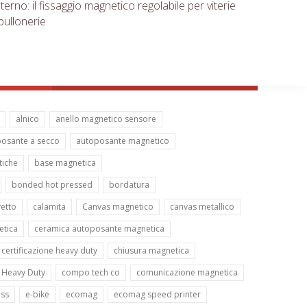
terno: il fissaggio magnetico regolabile per viterie
bullonerie
alnico
anello magnetico sensore
osante a secco
autoposante magnetico
iche
base magnetica
bonded hot pressed
bordatura
etto
calamita
Canvas magnetico
canvas metallico
etica
ceramica autoposante magnetica
certificazione heavy duty
chiusura magnetica
e Heavy Duty
compo tech co
comunicazione magnetica
ess
e-bike
ecomag
ecomag speed printer