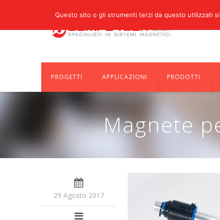
Questo sito o gli strumenti terzi da questo utilizzati si
PROGETTI
APPLICAZIONI
PRODOTTI
Magnete pe
29 Agosto 2017